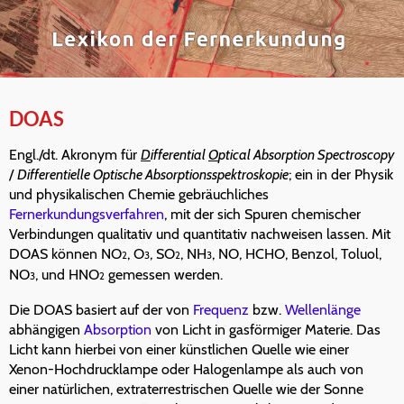
DOAS
Engl./dt. Akronym für
D
ifferential
O
ptical Absorption Spectroscopy
/
Differentielle Optische Absorptionsspektroskopie
; ein in der Physik
und physikalischen Chemie gebräuchliches
Fernerkundungsverfahren
, mit der sich Spuren chemischer
Verbindungen qualitativ und quantitativ nachweisen lassen. Mit
DOAS können NO
, O
, SO
, NH
, NO, HCHO, Benzol, Toluol,
2
3
2
3
NO
, und HNO
gemessen werden.
3
2
Die DOAS basiert auf der von
Frequenz
bzw.
Wellenlänge
abhängigen
Absorption
von Licht in gasförmiger Materie. Das
Licht kann hierbei von einer künstlichen Quelle wie einer
Xenon-Hochdrucklampe oder Halogenlampe als auch von
einer natürlichen, extraterrestrischen Quelle wie der Sonne