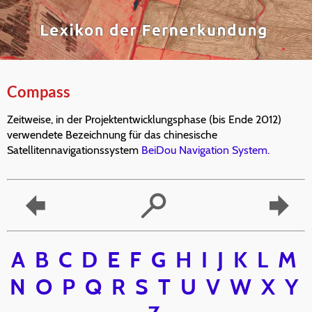
Compass
Zeitweise, in der Projektentwicklungsphase (bis Ende 2012)
verwendete Bezeichnung für das chinesische
Satellitennavigationssystem
BeiDou Navigation System.
A
B
C
D
E
F
G
H
I
J
K
L
M
N
O
P
Q
R
S
T
U
V
W
X
Y