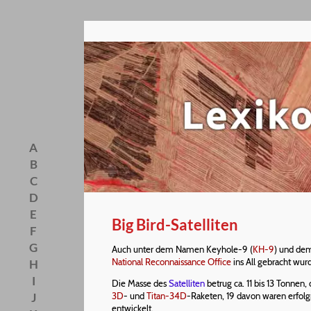
A
B
C
D
E
Big Bird-Satelliten
F
G
Auch unter dem Namen Keyhole-9 (
KH-9
) und de
National Reconnaissance Office
ins All gebracht wur
H
I
Die Masse des
Satelliten
betrug ca. 11 bis 13 Tonnen
J
3D
- und
Titan-34D
-Raketen, 19 davon waren erfol
entwickelt.