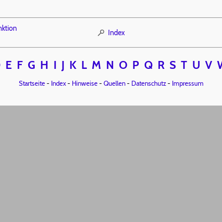
nktion
Index
D
E
F
G
H
I
J
K
L
M
N
O
P
Q
R
S
T
U
V
Startseite
-
Index
-
Hinweise
-
Quellen
-
Datenschutz
-
Impressum