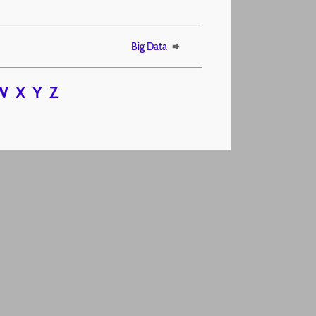
Big Data
W
X
Y
Z