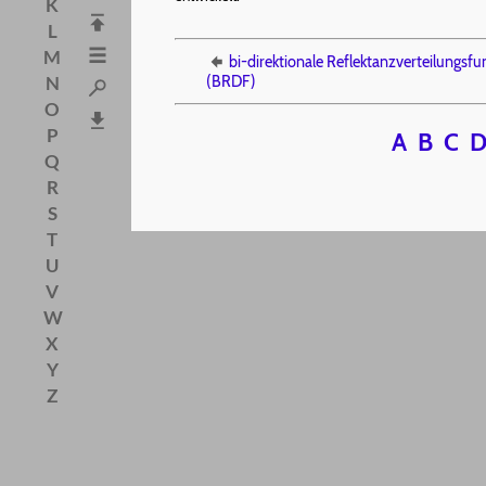
K
L
M
bi-direktionale Reflektanzverteilungsfu
N
(BRDF)
O
P
A
B
C
Q
R
S
T
U
V
W
X
Y
Z