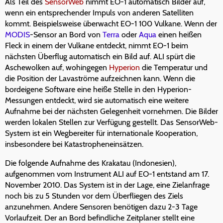
Als Teil des
SensorWeb
nimmt EO-1 automatisch Bilder auf,
wenn ein entsprechender Impuls von anderen Satelliten
kommt. Beispielsweise überwacht EO-1 100 Vulkane. Wenn der
MODIS
-Sensor an Bord von
Terra
oder
Aqua
einen heißen
Fleck in einem der Vulkane entdeckt, nimmt EO-1 beim
nächsten Überflug automatisch ein Bild auf. ALI spürt die
Aschewolken auf, wohingegen
Hyperion
die Temperatur und
die Position der Lavaströme aufzeichnen kann. Wenn die
bordeigene Software eine heiße Stelle in den Hyperion-
Messungen entdeckt, wird sie automatisch eine weitere
Aufnahme bei der nächsten Gelegenheit vornehmen. Die Bilder
werden lokalen Stellen zur Verfügung gestellt. Das SensorWeb-
System ist ein Wegbereiter für internationale Kooperation,
insbesondere bei Katastropheneinsätzen.
Die folgende Aufnahme des Krakatau (Indonesien),
aufgenommen vom Instrument ALI auf EO-1 entstand am 17.
November 2010. Das System ist in der Lage, eine Zielanfrage
noch bis zu 5 Stunden vor dem Überfliegen des Ziels
anzunehmen. Andere Sensoren benötigen dazu 2-3 Tage
Vorlaufzeit. Der an Bord befindliche Zeitplaner stellt eine