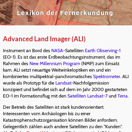
Advanced Land Imager (ALI)
Instrument an Bord des
NASA
-Satelliten
Earth Observing-1
(EO-1). Es ist das erste Erdbeobachtungsinstrument, das im
Rahmen des
New Millennium Program
(NMP) zum Einsatz
kam. ALI setzt neuartige Weitwinkeloptiken ein und ein
kombiniertes multipektral-panchromatisches
Spektrometer
. ALI
wurde als Prototyp für die
Landsat
-Nachfolgemission
konzipiert und befindet sich auf dem im Jahr 2000 gestarteten
EO-1 im Formationsflug mit den
Satelliten
Landsat-7
und
Terra
.
Der Betrieb des Satelliten ist stark kundenorientiert.
Interessenten vom Archäologen bis zu einer
Katastrophenschutzorganisation können Bilder anfordern.
Gelegentlich zählen auch andere Satelliten zu den "Kunden".