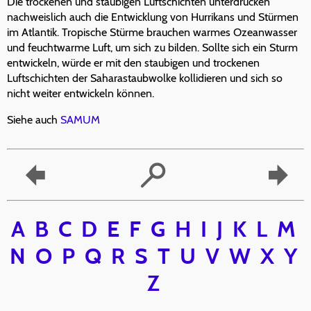
Die trockenen und staubigen Luftschichten unterdrücken
nachweislich auch die Entwicklung von Hurrikans und Stürmen
im Atlantik. Tropische Stürme brauchen warmes Ozeanwasser
und feuchtwarme Luft, um sich zu bilden. Sollte sich ein Sturm
entwickeln, würde er mit den staubigen und trockenen
Luftschichten der Saharastaubwolke kollidieren und sich so
nicht weiter entwickeln können.
Siehe auch
SAMUM
A
B
C
D
E
F
G
H
I
J
K
L
M
N
O
P
Q
R
S
T
U
V
W
X
Y
Z