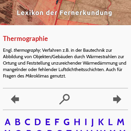
Thermographie
Engl.
thermography
; Verfahren z.B. in der Bautechnik zur
Abbildung von Objekten/Gebäuden durch Wärmestrahlen zur
Ortung und Feststellung unzureichender Wärmedämmung und
mangelnder oder fehlender Luftdichtheitsschichten. Auch für
Fragen des Mikroklimas genutzt.
A
B
C
D
E
F
G
H
I
J
K
L
M