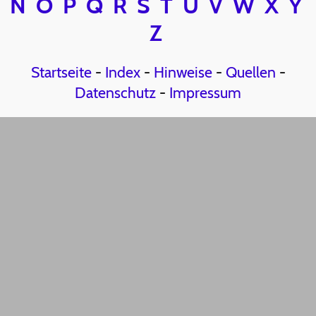
N
O
P
Q
R
S
T
U
V
W
X
Y
Z
Startseite
-
Index
-
Hinweise
-
Quellen
-
Datenschutz
-
Impressum