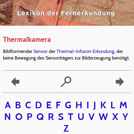
Thermalkamera
Bildformender
Sensor
der
Thermal-Infrarot-Erkundung
, der
keine Bewegung des Sensorträgers zur Bilderzeugung benötigt.
A
B
C
D
E
F
G
H
I
J
K
L
M
N
O
P
Q
R
S
T
U
V
W
X
Y
Z