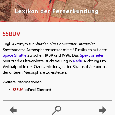
SSBUV
Engl. Akronym für
S
huttle
S
olar
B
ackscatter
U
ltra
v
iolet
Spectrometer
; Atmosphärensensor mit elf Einsätzen auf dem
Space Shuttle
zwischen 1989 und 1996. Das
Spektrometer
benutzt die ultraviolette Rückstreuung in
Nadir
-Richtung um
Vertikalprofile der Ozonverteilung in der
Stratosphäre
und in
der unteren
Mesosphäre
zu erstellen.
Weitere Informationen:
SSBUV
(eoPortal Directory)