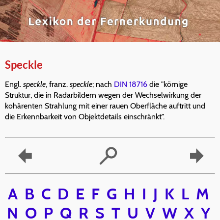
Speckle
Engl.
speckle
, franz.
speckle
; nach
DIN 18716
die "körnige
Struktur, die in Radarbildern wegen der Wechselwirkung der
kohärenten Strahlung mit einer rauen Oberfläche auftritt und
die Erkennbarkeit von Objektdetails einschränkt".
A
B
C
D
E
F
G
H
I
J
K
L
M
N
O
P
Q
R
S
T
U
V
W
X
Y