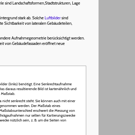
ele sind Landschaftsformen,Stadtstrukturen, Lage
tergrund stark ab. Solche
Luftbilder
sind
ute Sichtbarkeit von lateralen Gebäudeteilen,
esondere Aufnahmegeometrie berücksichtigt werden.
rkeit von Gebäudefassaden eröffnet neue
lder (links) benötigt. Eine Senkrechtaufnahme
as daraus resultierende Bild ist kartenähnlich und
n Maßstab.
nicht senkrecht steht. Sie können auch mit einer
ufgenommen werden. Der Maßstab eines
r Maßstabsunterschied erschwert die Messung von
hrägaufnahmen nur selten für Kartierungszwecke
ke nützlich sein, z. B. um die Seiten von