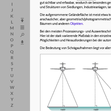
gut sichtbar und erfassbar, wodurch sie besonders g
I
und Strukturen von Siedlungen, Industrieanlagen, la
J
Die aufgenommene Geländefläche ist meist etwa tr
K
anschaulicher, aber geometrisch/photogrammetrisch
L
Bäumen und anderen
Objekten
.
M
Bei den meisten Prozessierungs- und Auswerteschri
N
Hier ist der stark variierende Maßstab in den einze
O
Möglichkeiten und Herausforderungen bei der automa
P
Die Bedeutung von Schrägaufnahmen liegt vor allem
Q
R
S
T
U
V
W
X
Y
Z