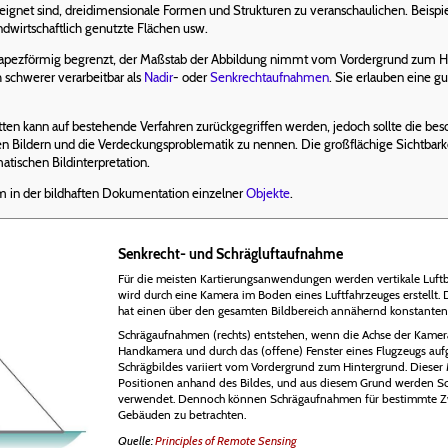
eeignet sind, dreidimensionale Formen und Strukturen zu veranschaulichen. Beispi
ndwirtschaftlich genutzte Flächen usw.
apezförmig begrenzt, der Maßstab der Abbildung nimmt vom Vordergrund zum Hin
 schwerer verarbeitbar als
Nadir
- oder
Senkrechtaufnahmen
. Sie erlauben eine g
tten kann auf bestehende Verfahren zurückgegriffen werden, jedoch sollte die b
lnen Bildern und die Verdeckungsproblematik zu nennen. Die großflächige Sichtba
tischen Bildinterpretation.
 in der bildhaften Dokumentation einzelner
Objekte
.
Senkrecht- und Schrägluftaufnahme
Für die meisten Kartierungsanwendungen werden vertikale Luftbi
wird durch eine Kamera im Boden eines Luftfahrzeuges erstellt. D
hat einen über den gesamten Bildbereich annähernd konstante
Schrägaufnahmen (rechts) entstehen, wenn die Achse der Kamera 
Handkamera und durch das (offene) Fenster eines Flugzeugs a
Schrägbildes variiert vom Vordergrund zum Hintergrund. Diese
Positionen anhand des Bildes, und aus diesem Grund werden Sc
verwendet. Dennoch können Schrägaufnahmen für bestimmte Zwec
Gebäuden zu betrachten.
Quelle:
Principles of Remote Sensing