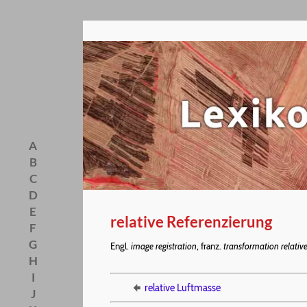
A
B
C
D
E
relative Referenzierung
F
G
Engl.
image registration
, franz.
transformation relativ
H
I
relative Luftmasse
J