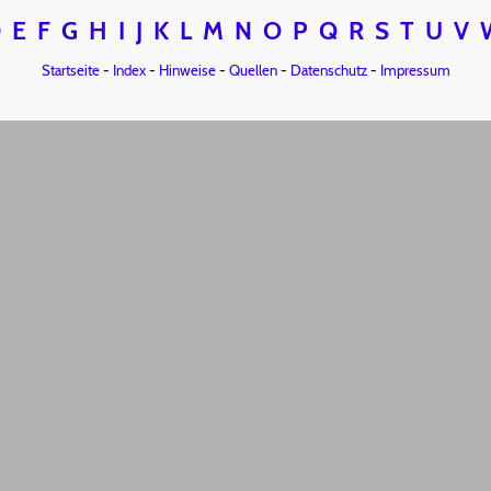
D
E
F
G
H
I
J
K
L
M
N
O
P
Q
R
S
T
U
V
Startseite
-
Index
-
Hinweise
-
Quellen
-
Datenschutz
-
Impressum