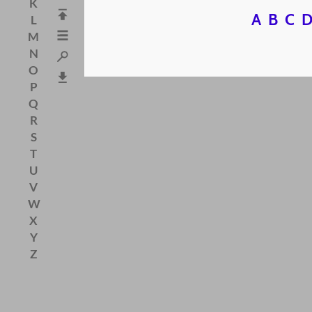
K
A
B
C
L
M
N
O
P
Q
R
S
T
U
V
W
X
Y
Z