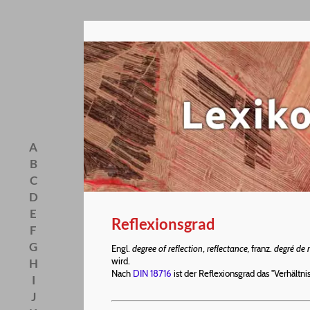
A
B
C
D
E
Reflexionsgrad
F
G
Engl.
degree of reflection
,
reflectance,
franz.
degré de 
wird.
H
Nach
DIN 18716
ist der Reflexionsgrad das "Verhältni
I
J