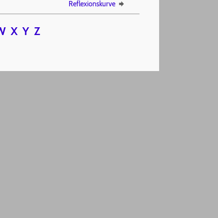
Reflexionskurve
W
X
Y
Z