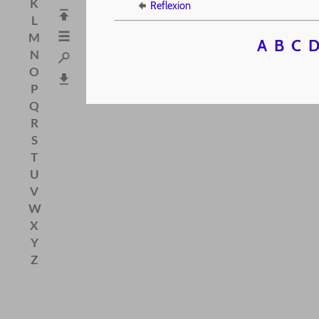
K
Reflexion
L
M
A
B
C
N
O
P
Q
R
S
T
U
V
W
X
Y
Z