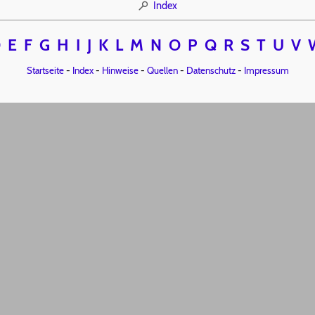
Index
D
E
F
G
H
I
J
K
L
M
N
O
P
Q
R
S
T
U
V
Startseite
-
Index
-
Hinweise
-
Quellen
-
Datenschutz
-
Impressum