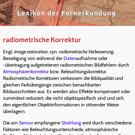
radiometrische Korrektur
Engl.
image restoration
; syn.
radiometrische Verbesserung
,
Beseitigung von während der
Daten
aufnahme oder
-übertragung aufgetretenen radiometrischen Bildfehlern durch
Atmosphärenkorrektur
bzw. Beleuchtungskorrektur.
Radiometrische Korrekturen verbessern die Bildqualität und
gleichen Farbübergänge zwischen benachbarten
Bildausschnitten aus. Es werden also Effekte kompensiert oder
zumindest reduziert, die nicht objektspezifisch sind und sich
den eigentlichen Objektinformationen in störender Weise
überlagern.
Die am
Sensor
empfangene
Strahlung
wird durch verschiedene
Faktoren wie Beleuchtungsunterschiede, atmosphärische