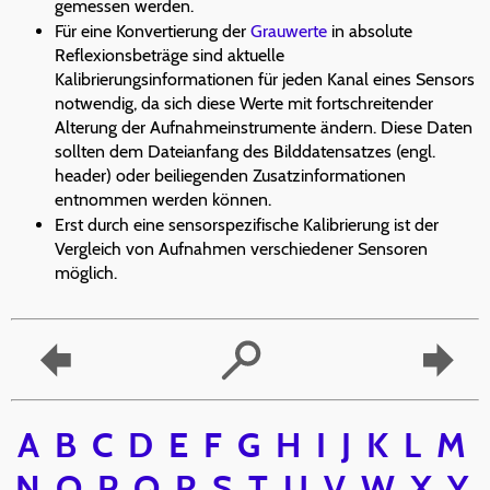
gemessen werden.
Für eine Konvertierung der
Grauwerte
in absolute
Reflexionsbeträge sind aktuelle
Kalibrierungsinformationen für jeden Kanal eines Sensors
notwendig, da sich diese Werte mit fortschreitender
Alterung der Aufnahmeinstrumente ändern. Diese Daten
sollten dem Dateianfang des Bilddatensatzes (engl.
header) oder beiliegenden Zusatzinformationen
entnommen werden können.
Erst durch eine sensorspezifische Kalibrierung ist der
Vergleich von Aufnahmen verschiedener Sensoren
möglich.
A
B
C
D
E
F
G
H
I
J
K
L
M
N
O
P
Q
R
S
T
U
V
W
X
Y