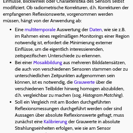
Einflüsse, Blickwinkel oder Charakteristika des Sensors selbst
modifiziert. Ob radiometrische Korrekturen, d.h. Korrekturen der
empfangenen Reflexionswerte, vorgenommen werden
müssen, hängt von der Anwendung ab:
Eine
multitemporale
Auswertung der
Daten
, wie sie z.B.
im Rahmen eines regelmäßigen Monitorings einer Region
notwendig ist, erfordert die Minimierung externer
Einflüsse, um die eigentlich interessierenden,
zeitspezifischen Unterschiede zu erkennen.
Bei einer
Mosaikbildung
aus mehreren Bilddatensätzen,
die auch von verschiedenen Sensoren stammen oder zu
unterschiedlichen Zeitpunkten aufgenommen sein
können, ist es notwendig, die
Grauwerte
über die
verschiedenen Teilbilder hinweg homogen abzubilden,
d.h. vergleichbar zu machen (sog.
Histogram Matching
).
Soll ein Vergleich mit am Boden durchgeführten
Reflexionsmessungen durchgeführt werden oder sind
Aussagen über absolute Reflexionswerte gefragt, muss
zunächst eine
Kalibrierung
der Grauwerte in absolute
Strahlungseinheiten erfolgen, wie sie am Sensor