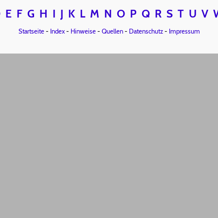
D
E
F
G
H
I
J
K
L
M
N
O
P
Q
R
S
T
U
V
Startseite
-
Index
-
Hinweise
-
Quellen
-
Datenschutz
-
Impressum