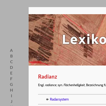
A
B
C
D
E
Radianz
F
G
Engl.
radiance
; syn.
Flächenhelligkeit
, Bezeichnung f
H
I
Radarsystem
J