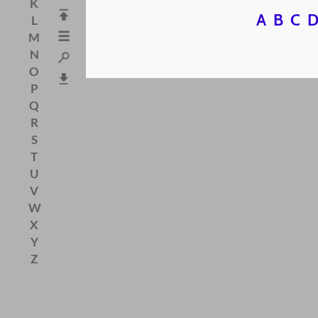
K
A
B
C
L
M
N
O
P
Q
R
S
T
U
V
W
X
Y
Z