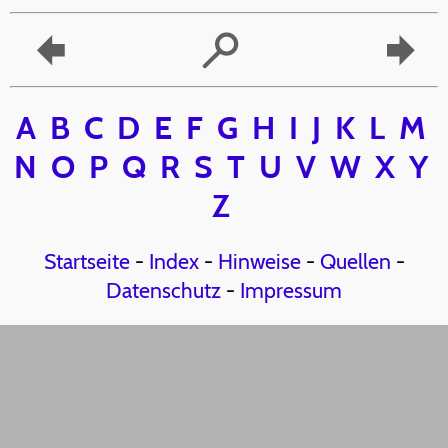
A
B
C
D
E
F
G
H
I
J
K
L
M
N
O
P
Q
R
S
T
U
V
W
X
Y
Z
Startseite
-
Index
-
Hinweise
-
Quellen
-
Datenschutz
-
Impressum