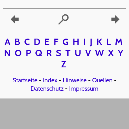
A
B
C
D
E
F
G
H
I
J
K
L
M
N
O
P
Q
R
S
T
U
V
W
X
Y
Z
Startseite
-
Index
-
Hinweise
-
Quellen
-
Datenschutz
-
Impressum