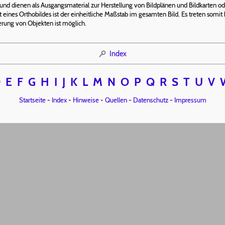
 und dienen als Ausgangsmaterial zur Herstellung von Bildplänen und Bildkarten od
ft eines Orthobildes ist der einheitliche Maßstab im gesamten Bild. Es treten so
erung von Objekten ist möglich.
Index
D
E
F
G
H
I
J
K
L
M
N
O
P
Q
R
S
T
U
V
Startseite
-
Index
-
Hinweise
-
Quellen
-
Datenschutz
-
Impressum