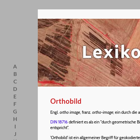
A
B
C
D
E
Orthobild
F
G
Engl.
ortho image
, franz.
ortho-image
; ein durch die 
H
DIN 18716
definiert es als ein "durch geometrische B
I
entspricht".
J
'Orthobild' ist ein allgemeiner Begriff für geokodier