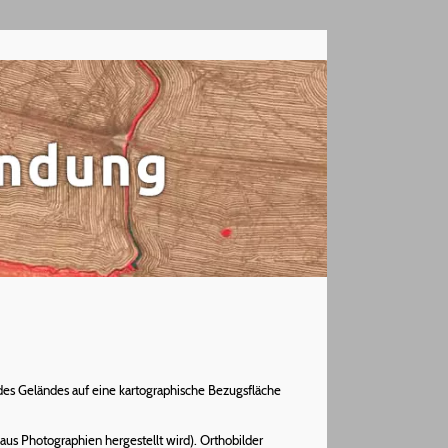
n des Geländes auf eine kartographische Bezugsfläche
 aus Photographien hergestellt wird). Orthobilder