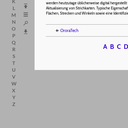
K
werden heutzutage üblicherweise digital hergestellt
L
Aktualisierung von Strichkarten. Typische Eigenscha
Flächen, Strecken und Winkeln sowie eine Identifizi
M
N
O
OroraTech
P
Q
A
B
C
R
S
T
U
V
W
X
Y
Z