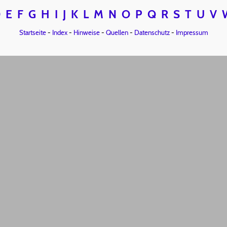
D
E
F
G
H
I
J
K
L
M
N
O
P
Q
R
S
T
U
V
Startseite
-
Index
-
Hinweise
-
Quellen
-
Datenschutz
-
Impressum