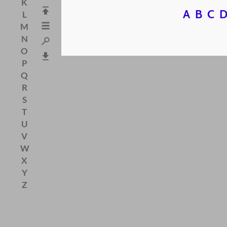
K
A
B
C
L
M
N
O
P
Q
R
S
T
U
V
W
X
Y
Z