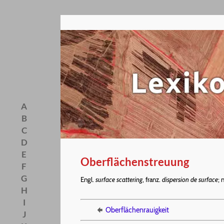
A
B
C
D
E
Oberflächenstreuung
F
G
Engl.
surface scattering
, franz.
dispersion de surface
; 
H
I
Oberflächenrauigkeit
J