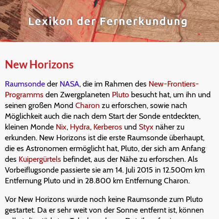
New Horizons
Raumsonde
der
NASA
, die im Rahmen des
New-Frontiers-
Programms
den Zwergplaneten
Pluto
besucht hat, um ihn und
seinen großen Mond
Charon
zu erforschen, sowie nach
Möglichkeit auch die nach dem Start der Sonde entdeckten,
kleinen Monde
Nix
,
Hydra
,
Kerberos
und
Styx
näher zu
erkunden. New Horizons ist die erste Raumsonde überhaupt,
die es Astronomen ermöglicht hat, Pluto, der sich am Anfang
des
Kuipergürtels
befindet, aus der Nähe zu erforschen. Als
Vorbeiflugsonde passierte sie am 14. Juli 2015 in 12.500m km
Entfernung Pluto und in 28.800 km Entfernung Charon.
Vor New Horizons wurde noch keine Raumsonde zum Pluto
gestartet. Da er sehr weit von der Sonne entfernt ist, können