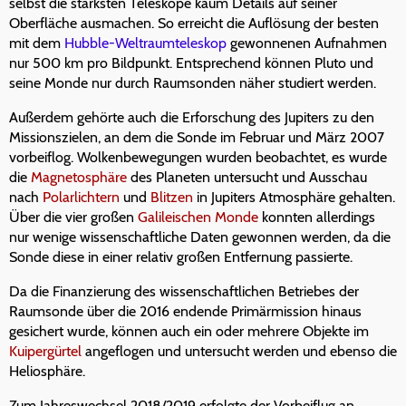
selbst die stärksten Teleskope kaum Details auf seiner
Oberfläche ausmachen. So erreicht die Auflösung der besten
mit dem
Hubble-Weltraumteleskop
gewonnenen Aufnahmen
nur 500 km pro Bildpunkt. Entsprechend können Pluto und
seine Monde nur durch Raumsonden näher studiert werden.
Außerdem gehörte auch die Erforschung des Jupiters zu den
Missionszielen, an dem die Sonde im Februar und März 2007
vorbeiflog. Wolkenbewegungen wurden beobachtet, es wurde
die
Magnetosphäre
des Planeten untersucht und Ausschau
nach
Polarlichtern
und
Blitzen
in Jupiters Atmosphäre gehalten.
Über die vier großen
Galileischen Monde
konnten allerdings
nur wenige wissenschaftliche Daten gewonnen werden, da die
Sonde diese in einer relativ großen Entfernung passierte.
Da die Finanzierung des wissenschaftlichen Betriebes der
Raumsonde über die 2016 endende Primärmission hinaus
gesichert wurde, können auch ein oder mehrere Objekte im
Kuipergürtel
angeflogen und untersucht werden und ebenso die
Heliosphäre.
Zum Jahreswechsel 2018/2019 erfolgte der Vorbeiflug an