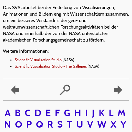
Das SVS arbeitet bei der Erstellung von Visualisierungen,
Animationen und Bildern eng mit Wissenschaftlern zusammen,
um ein besseres Verständnis der geo- und
weltraumwissenschaftlichen Forschungsaktivitäten bei der
NASA und innerhalb der von der NASA unterstützten
akademischen Forschungsgemeinschaft zu fördern.
Weitere Informationen:
Scientific Visualization Studio
(NASA)
Scientific Vusualisation Studio - The Galleries
(NASA)
A
B
C
D
E
F
G
H
I
J
K
L
M
N
O
P
Q
R
S
T
U
V
W
X
Y