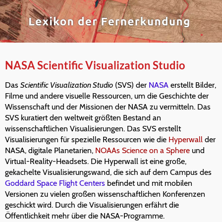
NASA Scientific Visualization Studio
Das
Scientific Visualization Studio
(SVS) der
NASA
erstellt Bilder,
Filme und andere visuelle Ressourcen, um die Geschichte der
Wissenschaft und der Missionen der NASA zu vermitteln. Das
SVS kuratiert den weltweit größten Bestand an
wissenschaftlichen Visualisierungen. Das SVS erstellt
Visualisierungen für spezielle Ressourcen wie die
Hyperwall
der
NASA, digitale Planetarien,
NOAAs Science on a Sphere
und
Virtual-Reality-Headsets. Die Hyperwall ist eine große,
gekachelte Visualisierungswand, die sich auf dem Campus des
Goddard Space Flight Centers
befindet und mit mobilen
Versionen zu vielen großen wissenschaftlichen Konferenzen
geschickt wird. Durch die Visualisierungen erfährt die
Öffentlichkeit mehr über die NASA-Programme.