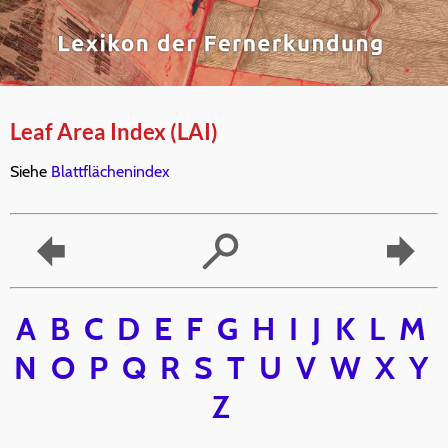
Leaf Area Index (LAI)
Siehe
Blattflächenindex
A
B
C
D
E
F
G
H
I
J
K
L
M
N
O
P
Q
R
S
T
U
V
W
X
Y
Z