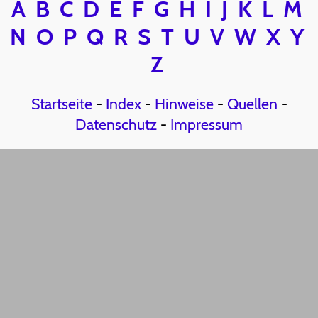
A
B
C
D
E
F
G
H
I
J
K
L
M
N
O
P
Q
R
S
T
U
V
W
X
Y
Z
Startseite
-
Index
-
Hinweise
-
Quellen
-
Datenschutz
-
Impressum