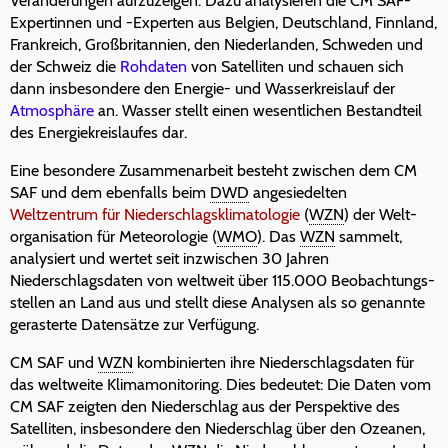
Veränderungen aufzuzeigen. Dazu analysieren die CM SAF-
Expertinnen und -Experten aus Belgien, Deutschland, Finnland,
Frankreich, Großbritannien, den Niederlanden, Schweden und
der Schweiz die
Rohdaten
von Satelliten und schauen sich
dann insbesondere den Energie- und Wasserkreislauf der
Atmosphäre
an. Wasser stellt einen wesentlichen Bestandteil
des Energiekreislaufes dar.
Eine besondere Zusammenarbeit besteht zwischen dem CM
SAF und dem ebenfalls beim
DWD
angesiedelten
Weltzentrum für Niederschlagsklimatologie
(
WZN
) der Welt-
organisation für Meteorologie (
WMO
). Das
WZN
sammelt,
analysiert und wertet seit inzwischen 30 Jahren
Niederschlagsdaten von weltweit über 115.000 Beobachtungs-
stellen an Land aus und stellt diese Analysen als so genannte
gerasterte Datensätze zur Verfügung.
CM SAF und
WZN
kombinierten ihre Niederschlagsdaten für
das weltweite Klimamonitoring. Dies bedeutet: Die Daten vom
CM SAF zeigten den Niederschlag aus der Perspektive des
Satelliten, insbesondere den Niederschlag über den Ozeanen,