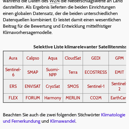
während die Daten des
WZN
die Niederschlagswerte an Land
darstellten. Als Ergebnis lieferten die beiden Einrichtungen
einen globalen Datensatz, der die beiden unterschiedlichen
Datenquellen kombiniert. Er leistet damit einen wesentlichen
Beitrag für die Bewertung und Entwicklung mittelfristiger
Klimavorhersagemodelle.
Selektive Liste klimarelevanter Satellitenmissi
Aura
Calipso
Aqua
CloudSat
GEDI
GPM
Sentinel-
Suomi-
SMAP
Terra
ECOSTRESS
EMIT
6
NPP
Sentinel-
ERS
ENVISAT
CryoSat
SMOS
Sentinel-1
2
FLEX
FORUM
Harmony
MERLIN
CO2M
EarthCare
Beachten Sie auch die zwei folgenden Stichwörter
Klimatologie
und Fernerkundung
und
Klimawandel
.