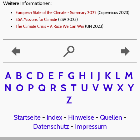
Weitere Informationen:
European State of the Climate - Summary 2022
(Copernicus 2023)
ESA Missions for Climate
(ESA 2023)
The Climate Crisis – A Race We Can Win
(UN 2023)
A
B
C
D
E
F
G
H
I
J
K
L
M
N
O
P
Q
R
S
T
U
V
W
X
Y
Z
Startseite
-
Index
-
Hinweise
-
Quellen
-
Datenschutz
-
Impressum