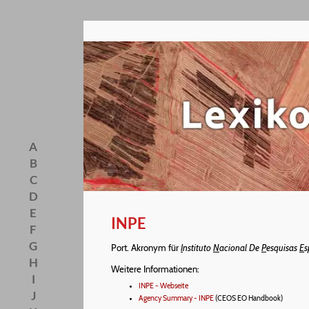
A
B
C
D
E
INPE
F
G
Port. Akronym für
I
nstituto
N
acional De
P
esquisas
E
s
H
Weitere Informationen:
I
INPE - Webseite
J
Agency Summary - INPE
(CEOS EO Handbook)