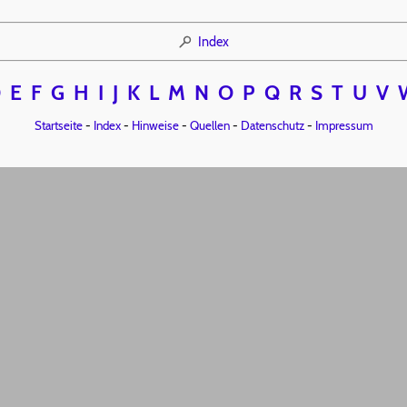
Index
D
E
F
G
H
I
J
K
L
M
N
O
P
Q
R
S
T
U
V
Startseite
-
Index
-
Hinweise
-
Quellen
-
Datenschutz
-
Impressum