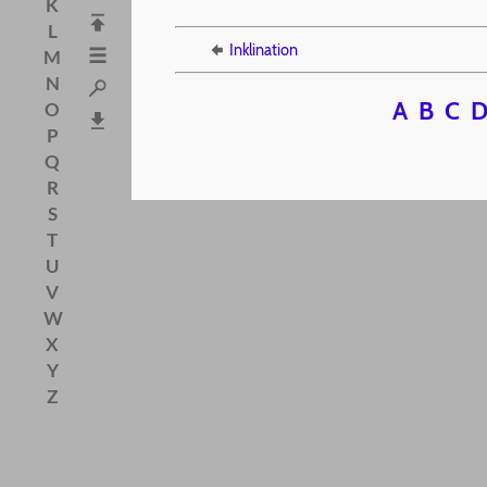
K
L
Inklination
M
N
A
B
C
O
P
Q
R
S
T
U
V
W
X
Y
Z