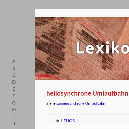
A
B
C
D
E
heliosynchrone Umlaufbahn
F
G
Siehe
sonnensynchrone Umlaufbahn
H
I
HELIOS II
J