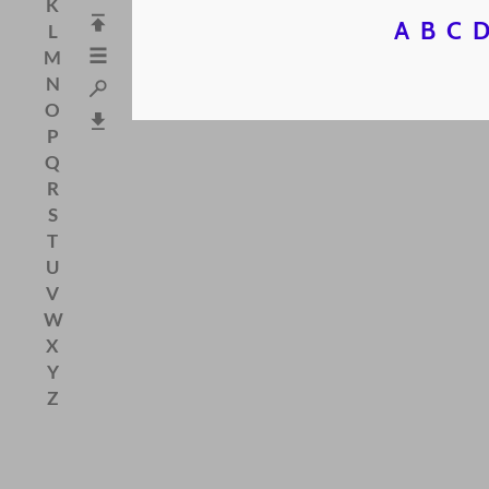
K
A
B
C
L
M
N
O
P
Q
R
S
T
U
V
W
X
Y
Z