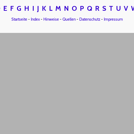
D
E
F
G
H
I
J
K
L
M
N
O
P
Q
R
S
T
U
V
Startseite
-
Index
-
Hinweise
-
Quellen
-
Datenschutz
-
Impressum