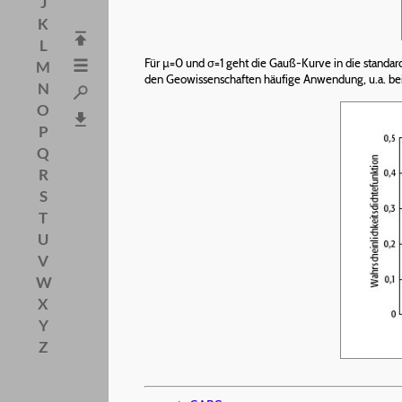
J
K
L
Für µ=0 und σ=1 geht die Gauß-Kurve in die standardi
M
den Geowissenschaften häufige Anwendung, u.a. bei
N
O
P
Q
R
S
T
U
V
W
X
Y
Z