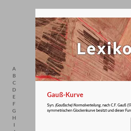
A
B
C
D
Gauß-Kurve
E
F
Syn.
(Gaußsche) Normalverteilung
, nach C.F. Gauß (
G
symmetrischen Glockenkurve besitzt und dieser Funk
H
I