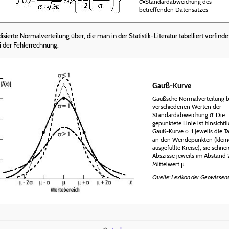
σ=Standardabweichung des
betreffenden Datensatzes
sierte Normalverteilung über, die man in der Statistik-Literatur tabelliert vorfind
 der Fehlerrechnung.
Gauß-Kurve
Gaußsche Normalverteilung b
verschiedenen Werten der
Standardabweichung σ. Die
gepunktete Linie ist hinsichtli
Gauß-Kurve σ=1 jeweils die T
an den Wendepunkten (klein
ausgefüllte Kreise), sie schnei
Abszisse jeweils im Abstand
Mittelwert µ.
Quelle: Lexikon der Geowissen