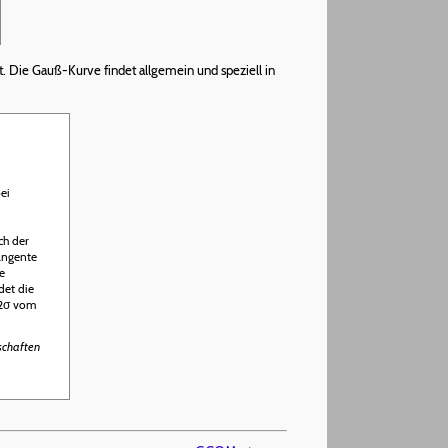
et. Die Gauß-Kurve findet allgemein und speziell in
ei
ch der
angente
e
det die
 2σ vom
schaften