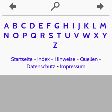
A
B
C
D
E
F
G
H
I
J
K
L
M
N
O
P
Q
R
S
T
U
V
W
X
Y
Z
Startseite
-
Index
-
Hinweise
-
Quellen
-
Datenschutz
-
Impressum