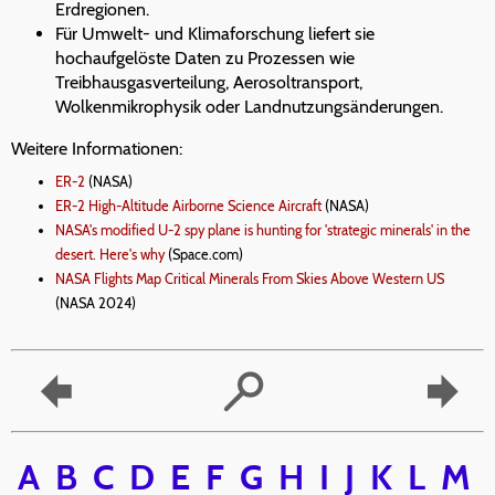
Erdregionen.
Für Umwelt- und Klimaforschung liefert sie
hochaufgelöste Daten zu Prozessen wie
Treibhausgasverteilung, Aerosoltransport,
Wolkenmikrophysik oder Landnutzungsänderungen.
Weitere Informationen:
ER-2
(NASA)
ER-2 High-Altitude Airborne Science Aircraft
(NASA)
NASA's modified U-2 spy plane is hunting for 'strategic minerals' in the
desert. Here's why
(Space.com)
NASA Flights Map Critical Minerals From Skies Above Western US
(NASA 2024)
A
B
C
D
E
F
G
H
I
J
K
L
M