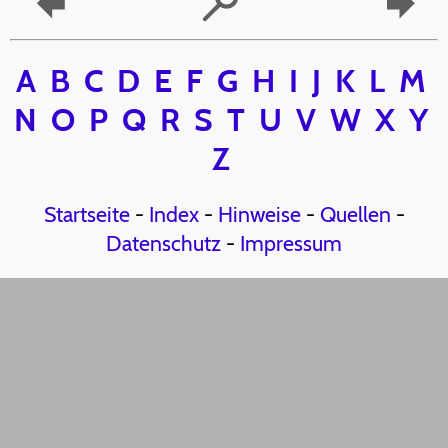
A
B
C
D
E
F
G
H
I
J
K
L
M
N
O
P
Q
R
S
T
U
V
W
X
Y
Z
Startseite
-
Index
-
Hinweise
-
Quellen
-
Datenschutz
-
Impressum