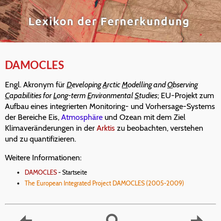
DAMOCLES
Engl. Akronym für
D
eveloping
A
rctic
M
odelling and
O
bserving
C
apabilities for
L
ong-term
E
nvironmental
S
tudies
; EU-Projekt zum
Aufbau eines integrierten Monitoring- und Vorhersage-Systems
der Bereiche Eis,
Atmosphäre
und Ozean mit dem Ziel
Klimaveränderungen in der
Arktis
zu beobachten, verstehen
und zu quantifizieren.
Weitere Informationen:
DAMOCLES
- Startseite
The European Integrated Project DAMOCLES (2005-2009)