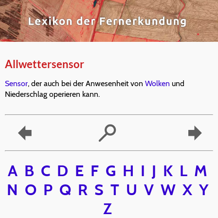
Allwettersensor
Sensor
, der auch bei der Anwesenheit von
Wolken
und
Niederschlag operieren kann.
A
B
C
D
E
F
G
H
I
J
K
L
M
N
O
P
Q
R
S
T
U
V
W
X
Y
Z