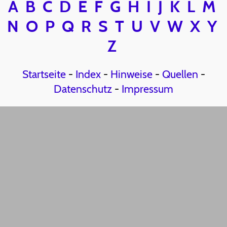
A
B
C
D
E
F
G
H
I
J
K
L
M
N
O
P
Q
R
S
T
U
V
W
X
Y
Z
Startseite
-
Index
-
Hinweise
-
Quellen
-
Datenschutz
-
Impressum