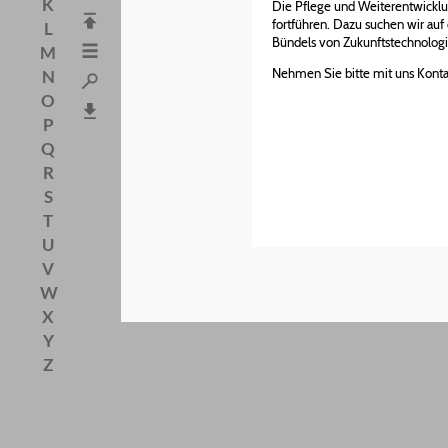
K
Die Pflege und Weiterentwicklu
fortführen. Dazu suchen wir a
L
Bündels von Zukunftstechnolog
M
Nehmen Sie bitte mit uns Kontak
N
O
P
Q
R
S
T
U
V
W
X
Y
Z