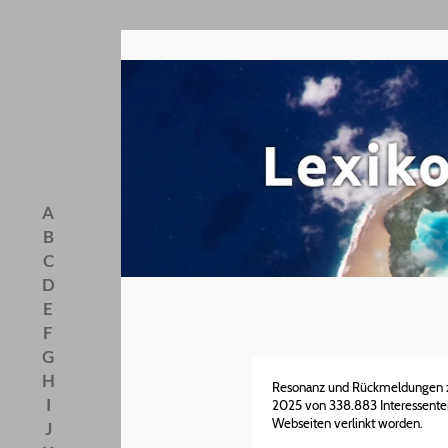
A
B
C
D
E
F
G
H
Resonanz und Rückmeldungen zu
I
2025 von 338.883 Interessenten 
Webseiten verlinkt worden.
J