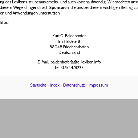
ng des Lexikons ist überaus arbeits- und auch kostenaufwendig. Wir möchten uns
uf diesem Wege dringend nach
Sponsoren
, die uns bei diesem wichtigen Beitrag z
ien und Anwendungen unterstützen.
t auf:
Kurt G. Baldenhofer
Im Häldele 8
88048 Friedrichshafen
Deutschland
E-Mail: baldenhofer[at]fe-lexikon.info
Tel. 07544/8227
Startseite
-
Index
-
Datenschutz
-
Impressum